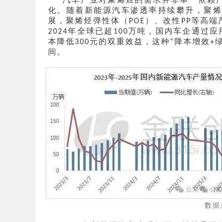
化。随着新能源汽车渗透率持续攀升，聚
展，聚烯烃弹性体（
）、改性
等高端
POE
PP
年全球已超
万吨，国内车企通过应
2024
100
本降低
元的双重效益，这种
降本增效
300
“
+
间。
数据