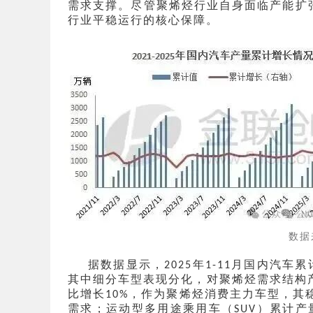
需求支撑。尽管聚烯烃行业自身面临产能扩
行业平稳运行的核心保障。
数据
据数据显示，
年
月国内汽车累
2025
1-11
其中细分车型表现分化，对聚烯烃需求结构
比增长
，作为聚烯烃消费主力车型，其
10%
需求；运动型多用途乘用车（
）累计产
SUV