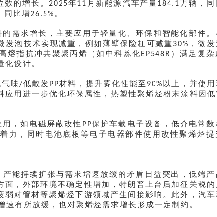
位数的增长。
年
月新能源汽车产量
万辆，同
2025
11
184.1
，同比增
。
26.5%
料的需求增长，主要应用于轻量化、环保和智能化部件。
微发泡技术实现减重，例如薄壁保险杠可减重
，微发
‌30%‌
高熔指抗冲共聚聚丙烯（如中科炼化
）满足复杂
EP548R
量化设计。
低气味
低散发
材料，提升雾化性能至
以上，并使用
/
PP
‌90%‌
料应用进一步优化环保属性，热塑性聚烯烃粉末涂料因低
应用，
如电磁屏蔽改性
保护车载电子设备，低介电常数
PP
附着力，同时电池底板等电子电器部件使用改性聚烯烃提
，产能持续扩张与需求增速放缓的矛盾日益突出，低端产
方面，外部环境不确定性增加，特朗普上台后加征关税的
疲弱对管材等聚烯烃下游领域产生间接影响。此外，汽车
增速有所放缓，也对聚烯烃需求增长形成一定制约。