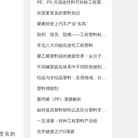
PE、PS 共混改性料可对标工程塑料，成本直降 30% 以上！
你需要普及的塑料知识
聚烯烃坐上汽车产业“东风”
助剂、填充、阻燃——工程塑料粒子的三种进阶之路
常见八大功能化改性工程塑料
聚乙烯塑料袋的微观世界：从分子结构到性能与环保挑战
不同橡胶硫化体系中不同防焦烧剂的效果
结晶与非结晶塑料：应用领域、分子结构、加工工艺及增韧逻辑
塑料增韧剂
聚丙烯（PP）薄膜解析
如何提高塑料韧性以及区分塑料常用的增韧剂?
一文读懂：特种工程塑料产业链
光学镀膜之ITO薄膜
坚实的