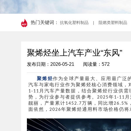
热门关键词：
抗氧化塑料制品
|
阻燃类塑料制品
聚烯烃坐上汽车产业“东风”
发布日期：2026-05-21
阅读量：572
聚烯烃
作为全球产量最大、应用最广泛
汽车与家电行业作为聚烯烃核心消费领域，
月汽车产量数据，结合聚烯烃行业供需
1-11
势，为行业参与者提供参考。
年
月
2025
1-11
靓丽，产量累计
万辆，同比增
1452.7
26.5%
面依然，
年聚烯烃通用料市场价格仍将
2026