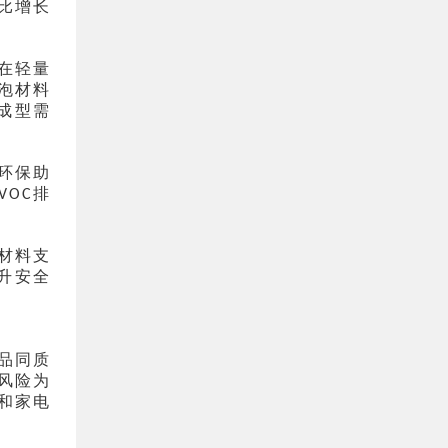
比增长
在轻量
泡材料
成型需
环保助
排
VOC
材料支
升安全
品同质
风险为
和家电