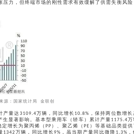
张压力，但终端市场的刚性需求有效缓解了供需失衡风险
来源：国家统计局
金联创
计产量达
万辆，同比增长
，保持两位数增长
3109.4
10.8%
产生显著影响。基本型乘用车（轿车）累计产量
万
1175.4
稳定增长为聚丙烯（
）、聚乙烯（
）等基础品类提供
PP
PE
量
万辆，同比增长
，虽当期产量同比微降
，
1342
9%
1.3%