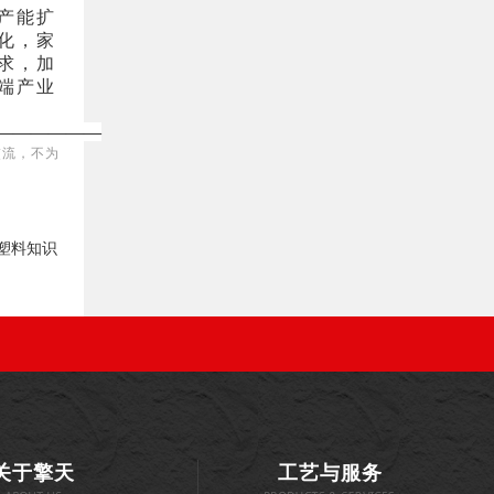
产能扩
化，家
求，加
端产业
——————
交流，不为
塑料知识
关于擎天
工艺与服务