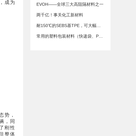
，成为
EVOH——全球三大高阻隔材料之一
两千亿！事关化工新材料
耐150℃的SEBS基TPE，可大幅降低汽车密封件成本
常用的塑料包装材料（快递袋、POF膜、PE等）原料你知道多少？
态势，
辆，同
了刚性
但整体