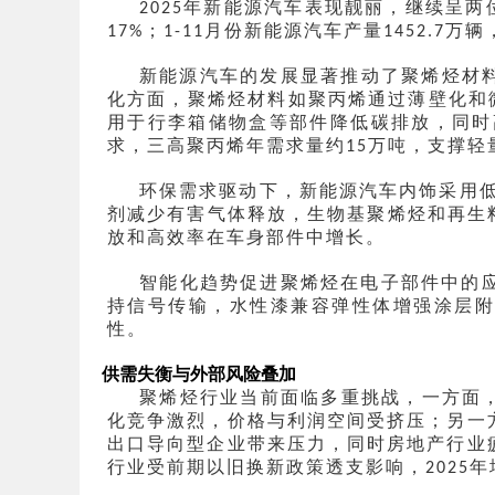
年新能源汽车表现靓丽，继续呈两
2025
；
月份新能源汽车产量
万辆
17%
1-11
1452.7
新能源汽车的发展显著推动了聚烯烃材
化方面，
聚烯烃材料如聚丙烯通过薄壁化和
用于行李箱储物盒等部件降低碳排放，同时
求，三高聚丙烯年需求量约
万吨
，支撑轻
‌15
环保需求驱动下，
新能源汽车内饰采用
剂减少有害气体释放，生物基聚烯烃和再生
放和高效率在车身部件中增长。
智能化趋势促进聚烯烃在电子部件中的
持信号传输，水性漆兼容弹性体增强涂层
性。
供需失衡与外部风险叠加
聚烯烃行业当前面临多重挑战，一方面
化竞争激烈，价格与利润空间受挤压；另一
出口导向型企业带来压力，同时房地产行业
行业受前期以旧换新政策透支影响，
年
2025