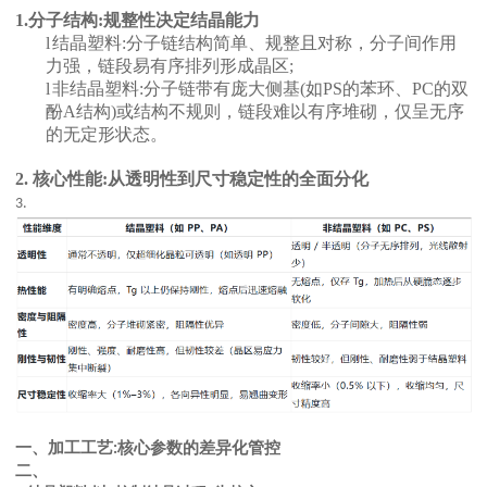
1.分子结构:规整性决定结晶能力
l
结晶塑料
:分子链结构简单、规整且对称，分子间作用
力强，链段易有序排列形成晶区;
l
非结晶塑料
:分子链带有庞大侧基(如PS的苯环、PC的双
酚A结构)或结构不规则，链段难以有序堆砌，仅呈无序
的无定形状态。
2.
核心性能
:从透明性到尺寸稳定性的全面分化
3.
一、
加工工艺
核心参数的差异化管控
:
二、