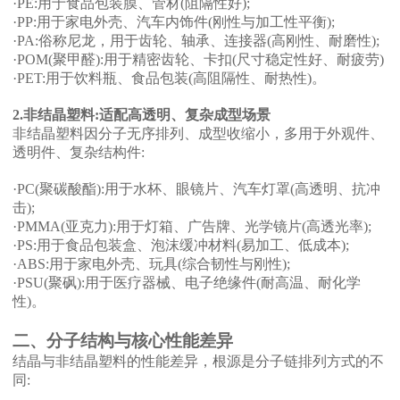
·PE:用于食品包装膜、管材(阻隔性好);
·PP:用于家电外壳、汽车内饰件(刚性与加工性平衡);
·PA:俗称尼龙，用于齿轮、轴承、连接器(高刚性、耐磨性);
·POM(聚甲醛):用于精密齿轮、卡扣(尺寸稳定性好、耐疲劳)
·PET:用于饮料瓶、食品包装(高阻隔性、耐热性)。
2.非结晶塑料:适配高透明、复杂成型场景
非结晶塑料因分子无序排列、成型收缩小，多用于外观件、
透明件、复杂结构件
:
·PC(聚碳酸酯):用于水杯、眼镜片、汽车灯罩(高透明、抗冲
击);
·PMMA(亚克力):用于灯箱、广告牌、光学镜片(高透光率);
·PS:用于食品包装盒、泡沫缓冲材料(易加工、低成本);
·ABS:用于家电外壳、玩具(综合韧性与刚性);
·PSU(聚砜):用于医疗器械、电子绝缘件(耐高温、耐化学
性)。
二、分子结构与核心性能差异
结晶与非结晶塑料的性能差异，根源是分子链排列方式的不
同
: