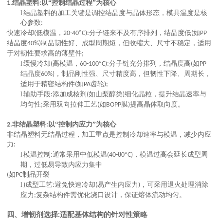
结晶塑料
以“控制结晶过程”为核心
1.
:
l
结晶塑料的加工关键是调控结晶度与晶体形态，模具温度是核
心参数
:
快速冷却
低模温，
°
分子链来不及有序排列，结晶度低
如
(
20-40
C):
(
PP
结晶度
制品韧性好、成型周期短，但收缩大、尺寸不稳定，适用
40%)
于对韧性要求高的薄壁件
;
l
缓慢冷却
高模温，
°
分子链充分排列，结晶度高
如
(
60-100
C):
(
PP
结晶度
，制品刚性强、尺寸精度高，但韧性下降、周期长，
60%)
适用于精密结构件
如
齿轮
(
PA
);
l
辅助手段
添加成核剂
如山梨醇类
细化晶粒，提升结晶速率与
:
(
)
均匀性
采用双向拉伸工艺
如
膜
提高晶体取向度。
;
(
BOPP
)
非结晶塑料
以“控制内应力”为核心
2.
:
非结晶塑料无结晶过程，加工重点是控制冷却速率与模温，减少内应
力
:
l
模温控制
通常采用中低模温
°
，模温过高会延长成型周
:
(40-80
C)
期，过低易导致内应力集中
如
制品开裂
(
PC
l
成型工艺
避免快速冷却
易产生内应力
，可采用退火处理消除
)
:
(
)
应力
复杂结构件需优化浇口设计，保证熔体流动均匀。
;
四、增韧剂选择
适配基体结构的针对性策略
: