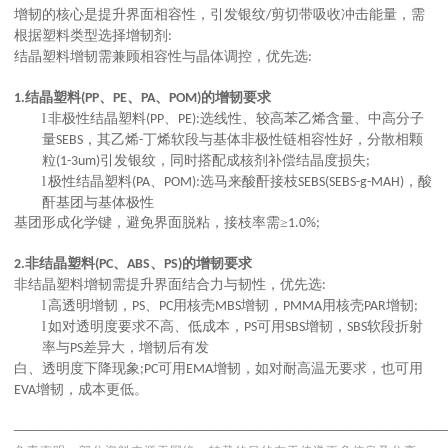
增韧的核心是提升界面相容性，引发银纹
剪切带吸收冲击能量，需
/
根据塑料类型选择增韧剂
:
结晶塑料增韧需兼顾相容性与晶体调控，优先选
:
结晶塑料
、
、
、
的增韧要求
1.
(PP
PE
PA
POM)
l
非极性结晶塑料
、
选线性、较高苯乙烯含量、中高分子
(PP
PE):
量
，其乙烯
丁烯软段与基体非极性链相容性好，分散相颗
SEBS
-
粒
引发银纹，同时搭配成核剂补偿结晶度损失
(1-3um)
;
l
极性结晶塑料
、
选马来酸酐接枝
，酸
(PA
POM):
SEBS(SEBS-g-MAH)
酐基团与基体极性
基团形成化学键，避免界面脱粘，接枝率需
≥
1.0%;
非结晶塑料
、
、
的增韧要求
2.
(PC
ABS
PS)
非结晶塑料增韧需提升界面结合力与韧性，优先选
:
l
高透明增韧，
、
用核壳
增韧，
用核壳
增韧
PS
PC
MBS
PMMA
PAR
;
l
如对透明度要求不高、低成本，
可用
增韧，
软段折射
PS
SBS
SBS
率与
差异大，增韧后有发
PS
白、透明度下降现象
可用
增韧，如对耐高温无要求，也可用
;PC
EMA
增韧，成本更低。
EVA
—————————————————————————