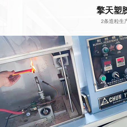
擎天塑
2条造粒生产