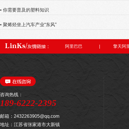
• 你需要普及的塑料知识
• 聚烯烃坐上汽车产业“东风”
• 助剂、填充、阻燃——工程塑料粒子的三
阿里巴巴
|
擎天阿
• 常见八大功能化改性工程塑料
• 聚乙烯塑料袋的微观世界：从分子结构到
• 不同橡胶硫化体系中不同防焦烧剂的效果
咨询热线：
• 结晶与非结晶塑料：应用领域、分子结构
189-6222-2395
• 塑料增韧剂
邮箱：2432263905@qq.com
地址：江苏省张家港市大新镇