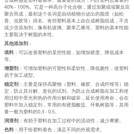
40% - 100%。它是一种高分子化合物，通过加聚或缩聚反应
聚合而成，最初这个名词是由动植物分泌出的脂质（如松
香、虫胶等）得名。有些塑料基本上由合成树脂组成，不含
或少含添加剂，像有机玻璃、聚苯乙烯等。塑料的基本性能
主要取决于树脂的本性
。
其他添加剂
：
填料
：可以改善塑料的某些性能，如增加硬度、降低成本
等
。
增塑剂
：可增加塑料的可塑性和柔软性，降低脆性，使塑料
易于加工成型
。
稳定剂
：主要是保持高聚物（塑料、橡胶、合成纤维等）稳
定，防止其分解、老化的试剂。为防止合成树脂在加工和使
用过程中受光和热的作用分解和破坏，延长使用寿命，会在
塑料中加入稳定剂，常用的有硬脂酸盐、环氧树脂等，其用
量一般为塑料的
0.3 - 0.5
。
润滑剂
：有助于塑料在加工过程中的流动性，减少摩擦
。
色料
：用于给塑料着色，满足不同的外观需求
。